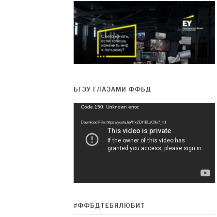
БГЭУ ГЛАЗАМИ ФФБД
Відэа-
Code 150: Unknown error.
прайгравальнік
Download File: https://youtu.be/HxZDHBLzC9s?_=1
#ФФБДТЕБЯЛЮБИТ