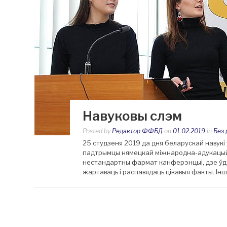
Навуковы слэм
Posted by
Редактор ФФБД
on
01.02.2019
in
Без 
25 студзеня 2019 да дня беларускай навукі
падтрымцы нямецкай міжнародна-адукацый
нестандартны фармат канферэнцыі, дзе ўдзе
жартаваць і распавядаць цікавыя факты. Інш