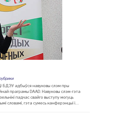
рубрики
 ў БДЭУ адбыўся навуковы слэм пры
най праграмы DAAD. Навуковы слэм-гэта
льнікі падчас свайго выступу могуць
ымі словамі, гэта сумесь канферэнцыі і…